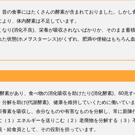
。昔の食事にはたくさんの酵素が含まれておりました。しかし
により、体内酵素は不足しています。
くなり(消化不良)、栄養が吸収されないばかりか、そのまま蓄
れた状態(ホメヲスターシス)がくずれ、肥満や便秘はもちろん
類の酵素があり、食べ物の消化吸収を助けたり(消化酵素)、60
分解を助け(代謝酵素)、健康を維持していくために働いてい
栄養素を吸収し、余分なものや有害なものを分解し、常に新陳
に（１）エネルギーを送りこむ（２）老廃物を分解する（３）
員・給食員として、その役割を担っています。