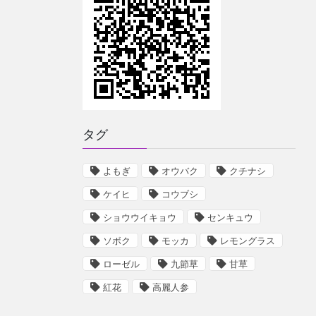
タグ
よもぎ
オウバク
クチナシ
ケイヒ
コウブシ
ショウウイキョウ
センキュウ
ソボク
モッカ
レモングラス
ローゼル
九節草
甘草
紅花
高麗人参